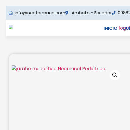
info@neofarmaco.com
Ambato - Ecuador
0988
INICIO
QU