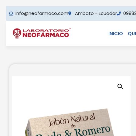
info@neofarmaco.com
Ambato - Ecuador
0988
INICIO
QU