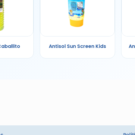
Caballito
Antisol Sun Screen Kids
An
s.
Polí